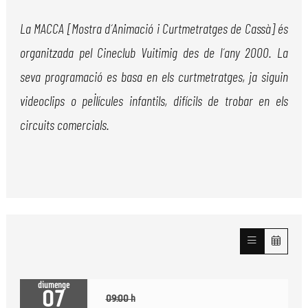
La MACCA [Mostra d´Animació i Curtmetratges de Cassà] és
organitzada pel Cineclub Vuitimig des de l´any 2000. La
seva programació es basa en els curtmetratges, ja siguin
videoclips o pel·lícules infantils, difícils de trobar en els
circuits comercials.
diumenge
07
09:00 h