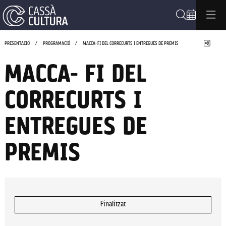
Cerca
Compa
PRESENTACIÓ
PROGRAMACIÓ
MACCA- FI DEL CORRECURTS I ENTREGUES DE PREMIS
MACCA- FI DEL
CORRECURTS I
ENTREGUES DE
PREMIS
Finalitzat