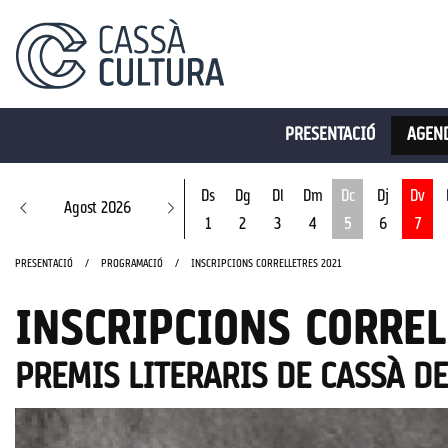
PRESENTACIÓ
AGEND
Ds
Dg
Dl
Dm
Dc
Dj
Dv
Agost 2026
1
2
3
4
5
6
7
Dimecres 5 d'ago
PRESENTACIÓ
PROGRAMACIÓ
INSCRIPCIONS CORRELLETRES 2021
INSCRIPCIONS CORREL
PREMIS LITERARIS DE CASSÀ DE