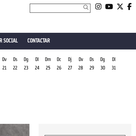
Link a insta
Link a y
Link 
L
Cercar
R SOCIAL
CONTACTAR
Dv
Ds
Dg
Dl
Dm
Dc
Dj
Dv
Ds
Dg
Dl
21
22
23
24
25
26
27
28
29
30
31