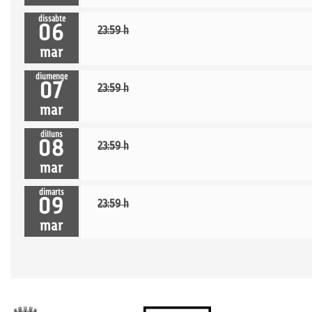
dissabte
06
23:59 h
mar
diumenge
07
23:59 h
mar
dilluns
08
23:59 h
mar
dimarts
09
23:59 h
mar