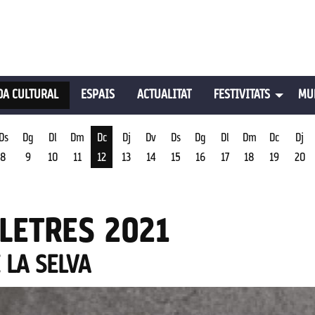
A CULTURAL
ESPAIS
ACTUALITAT
FESTIVITATS
MU
Ds
Dg
Dl
Dm
Dc
Dj
Dv
Ds
Dg
Dl
Dm
Dc
Dj
8
9
10
11
12
13
14
15
16
17
18
19
20
st
Dimecres 12 d'agost
LETRES 2021
 LA SELVA