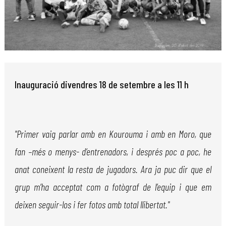
Diapositiva 1 de 1
Inauguració divendres 18 de setembre a les 11 h
"Primer vaig parlar amb en Kourouma i amb en Moro, que
fan –més o menys- d’entrenadors, i després poc a poc, he
anat coneixent la resta de jugadors. Ara ja puc dir que el
grup m’ha acceptat com a fotògraf de l’equip i que em
deixen seguir-los i fer fotos amb total llibertat."