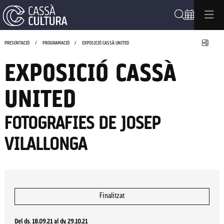
Cerca
Compa
PRESENTACIÓ
PROGRAMACIÓ
EXPOSICIÓ CASSÀ UNITED
EXPOSICIÓ CASSÀ
UNITED
FOTOGRAFIES DE JOSEP
VILALLONGA
Finalitzat
Del ds. 18.09.21
al dv. 29.10.21