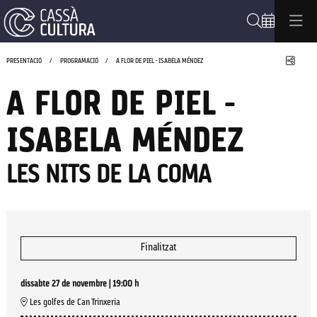
Cerca
Compa
PRESENTACIÓ
PROGRAMACIÓ
A FLOR DE PIEL - ISABELA MÉNDEZ
A FLOR DE PIEL -
ISABELA MÉNDEZ
LES NITS DE LA COMA
Finalitzat
dissabte 27 de novembre
|
19:00 h
Les golfes de Can Trinxeria