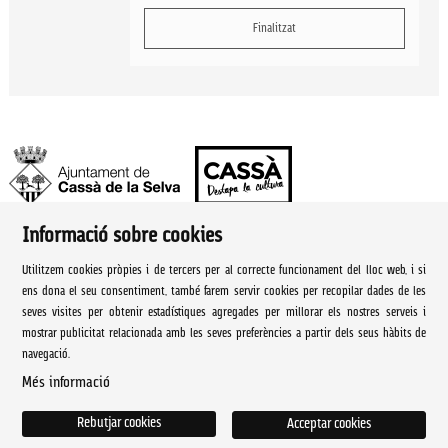
Finalitzat
Informació sobre cookies
Ajuntament de Cassà de la Selva | Àrea de cultura
Utilitzem cookies pròpies i de tercers per al correcte funcionament del lloc web, i si
Rambla Onze de Setembre, 107
ens dona el seu consentiment, també farem servir cookies per recopilar dades de les
seves visites per obtenir estadístiques agregades per millorar els nostres serveis i
Cassà de la Selva Tel. 972 460 005
mostrar publicitat relacionada amb les seves preferències a partir dels seus hàbits de
navegació.
culturacassa@cassa.cat
Més informació
Sitemap
|
Avís Legal
|
Ús de Cookies
|
Contactar
Rebutjar cookies
Acceptar cookies