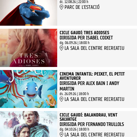
dc. 12.08.26
|
22:00 h
PARC DE L'ESTACIÓ
CICLE GAUDÍ: TRES ADIOSES
DIRIGIDA PER ISABEL COIXET
dg. 06.09.26
|
18:00 h
LA SALA DEL CENTRE RECREATIU
CINEMA INFANTIL: PEIXET, EL PETIT
AVENTURER
DIRIGIDA PER ALEX BAIN I ANDY
MARTIN
ds. 26.09.26
|
18:00 h
LA SALA DEL CENTRE RECREATIU
CICLE GAUDÍ: BALANDRAU, VENT
SALVATGE
DIRIGIDA PER FERNANDO TRULLOLS
dg. 04.10.26
|
18:00 h
LA SALA DEL CENTRE RECREATIU