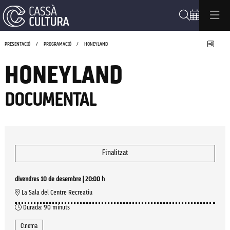
Cerca
Compa
PRESENTACIÓ
PROGRAMACIÓ
HONEYLAND
HONEYLAND
DOCUMENTAL
Finalitzat
divendres 10 de desembre
|
20:00 h
La Sala del Centre Recreatiu
Durada:
90 minuts
Cinema