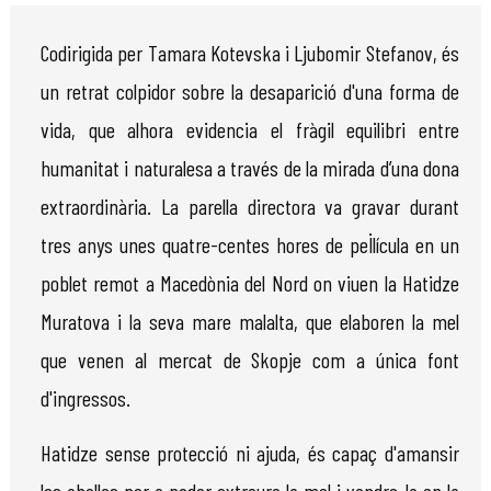
Codirigida per Tamara Kotevska i Ljubomir Stefanov, és
un retrat colpidor sobre la desaparició d'una forma de
vida, que alhora evidencia el fràgil equilibri entre
humanitat i naturalesa a través de la mirada d’una dona
extraordinària. La parella directora va gravar durant
tres anys unes quatre-centes hores de pel·lícula en un
poblet remot a Macedònia del Nord on viuen la Hatidze
Muratova i la seva mare malalta, que elaboren la mel
que venen al mercat de Skopje com a única font
d'ingressos.
Hatidze sense protecció ni ajuda, és capaç d'amansir
les abelles per a poder extreure la mel i vendre-la en la