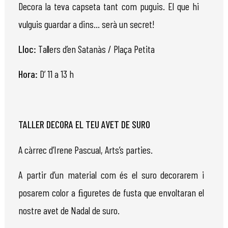
Decora la teva capseta tant com puguis. El que hi
vulguis guardar a dins... serà un secret!
Lloc:
Tallers
d’en Satanàs / Plaça Petita
Hora:
D’ 11 a 13 h
TALLER DECORA EL TEU AVET DE SURO
A càrrec d’Irene Pascual, Arts’s parties.
A partir d’un material com és el suro decorarem i
posarem color a ﬁguretes de fusta que envoltaran el
nostre avet de
Nadal
de suro.