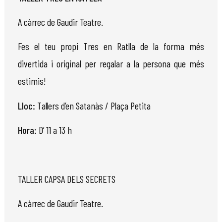
A
càrrec
de
Gaudir
Teatre.
Fes el teu propi Tres en Ratlla de la forma més
divertida i original per regalar a la persona que més
estimis!
Lloc:
Tallers
d’en Satanàs / Plaça Petita
Hora:
D’ 11 a 13 h
TALLER CAPSA DELS SECRETS
A
càrrec
de
Gaudir
Teatre.