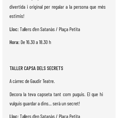
divertida i original per regalar a la persona que més
estimis!
Lloc:
Tallers
d’en Satanàs / Plaça Petita
Hora:
De 16.30 a 18.30 h
TALLER CAPSA DELS SECRETS
A
càrrec
de
Gaudir
Teatre.
Decora la teva capseta tant com puguis. El que hi
vulguis guardar a dins... serà un secret!
Lloc:
Tallers
d’en Satanàs / Plaça Petita