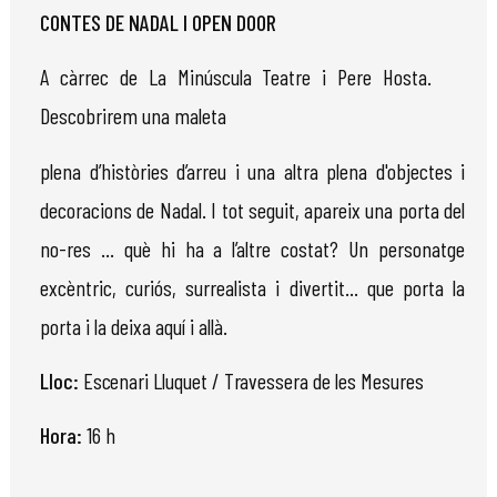
CONTES DE NADAL I OPEN DOOR
A càrrec de La Minúscula Teatre i Pere Hosta.
Descobrirem una maleta
plena d’històries d’arreu i una altra plena d'objectes i
decoracions de Nadal. I tot
seguit,
apareix
una porta del
no-res … què hi ha a l’altre costat? Un personatge
excèntric, curiós, surrealista i divertit… que porta la
porta i la deixa aquí i allà.
Lloc:
Escenari
Lluquet
/
Travessera
de les Mesures
Hora:
16 h