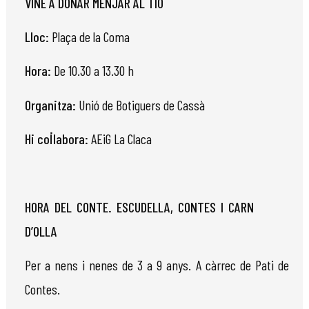
VINE A DONAR MENJAR AL TIÓ
Lloc:
Plaça de la Coma
Hora:
De 10.30 a 13.30 h
Organitza:
Unió
de Botiguers de Cassà
Hi col·labora:
AEiG La Claca
HORA DEL CONTE. ESCUDELLA, CONTES I CARN
D’OLLA
Per
a
nens
i nenes de 3 a 9 anys. A càrrec de Pati de
Contes.