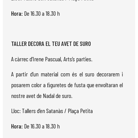
Hora:
De 16.30 a 18.30 h
TALLER DECORA EL TEU AVET DE SURO
A càrrec d’Irene Pascual, Arts’s parties.
A partir d’un material com és el suro decorarem i
posarem color a ﬁguretes de fusta que envoltaran el
nostre avet de
Nadal
de suro.
Llo
c
:
T
allers d
’
en Satanàs / Plaça
P
etita
Hora:
De 16.30 a 18.30 h