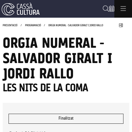
Cerca
Compa
PRESENTACIÓ
PROGRAMACIÓ
ORGIA NUMERAL - SALVADOR GIRALT I JORDI RALLO
ORGIA NUMERAL -
SALVADOR GIRALT I
JORDI RALLO
LES NITS DE LA COMA
Finalitzat