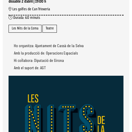
dissabte 2 d’abril
|
19:00 h
Les golfes de Can Trinxeria
Durada:
60 minuts
Les Nits de la Coma
Teatre
Ho organitza: Ajuntament de Cassà de la Selva
Amb la producció de: Operacions Espacials
Hi col·labora: Diputació de Girona
Amb el suport de: AGT