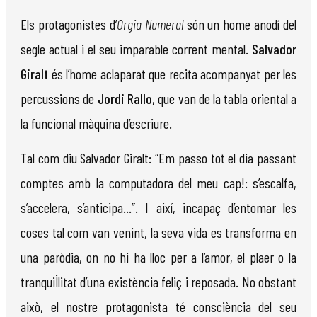
Els protagonistes d’
Orgia Numeral
són un home anodí del
segle actual i el seu imparable corrent mental.
Salvador
Giralt
és l’home aclaparat que recita acompanyat per les
percussions de
Jordi Rallo
, que van de la tabla oriental a
la funcional màquina d’escriure.
Tal com diu Salvador Giralt: “Em passo tot el dia passant
comptes amb la computadora del meu cap!: s’escalfa,
s’ac­celera, s’anticipa...”. I així, in­capaç d’entomar les
coses tal com van venint, la seva vida es transforma en
una paròdia, on no hi ha lloc per a l’amor, el plaer o la
tranquil·litat d’una existència feliç i reposada. No obstant
això, el nostre prota­gonista té consciència del seu