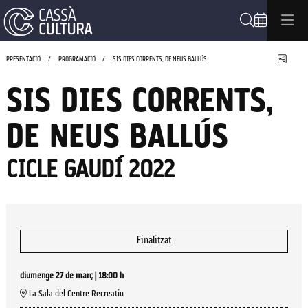
Cerca
Compa
PRESENTACIÓ
PROGRAMACIÓ
SIS DIES CORRENTS, DE NEUS BALLÚS
SIS DIES CORRENTS,
DE NEUS BALLÚS
CICLE GAUDÍ 2022
Finalitzat
diumenge 27 de març
|
18:00 h
La Sala del Centre Recreatiu