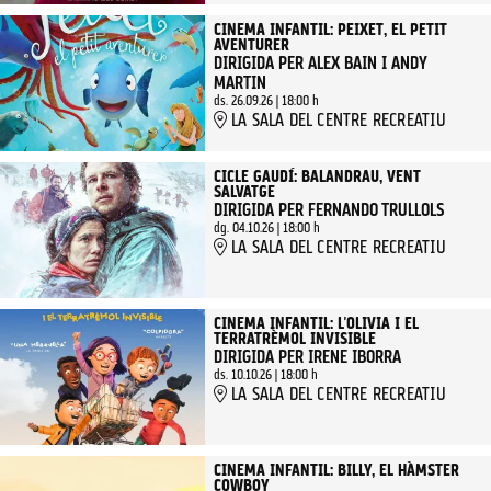
CINEMA INFANTIL: PEIXET, EL PETIT
AVENTURER
DIRIGIDA PER ALEX BAIN I ANDY
MARTIN
ds. 26.09.26
|
18:00 h
LA SALA DEL CENTRE RECREATIU
CICLE GAUDÍ: BALANDRAU, VENT
SALVATGE
DIRIGIDA PER FERNANDO TRULLOLS
dg. 04.10.26
|
18:00 h
LA SALA DEL CENTRE RECREATIU
CINEMA INFANTIL: L'OLIVIA I EL
TERRATRÈMOL INVISIBLE
DIRIGIDA PER IRENE IBORRA
ds. 10.10.26
|
18:00 h
LA SALA DEL CENTRE RECREATIU
CINEMA INFANTIL: BILLY, EL HÀMSTER
COWBOY