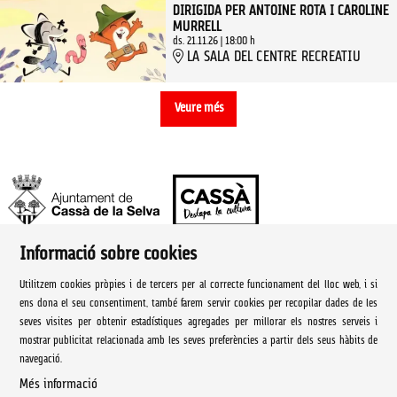
DIRIGIDA PER ANTOINE ROTA I CAROLINE
MURRELL
ds. 21.11.26
|
18:00 h
LA SALA DEL CENTRE RECREATIU
Veure més
Informació sobre cookies
Ajuntament de Cassà de la Selva | Àrea de cultura
Utilitzem cookies pròpies i de tercers per al correcte funcionament del lloc web, i si
Rambla Onze de Setembre, 107
ens dona el seu consentiment, també farem servir cookies per recopilar dades de les
seves visites per obtenir estadístiques agregades per millorar els nostres serveis i
Cassà de la Selva Tel. 972 460 005
mostrar publicitat relacionada amb les seves preferències a partir dels seus hàbits de
navegació.
culturacassa@cassa.cat
Més informació