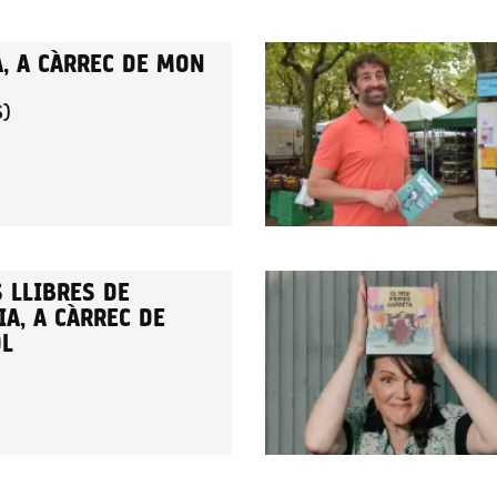
A, A CÀRREC DE MON
S)
 LLIBRES DE
A, A CÀRREC DE
OL