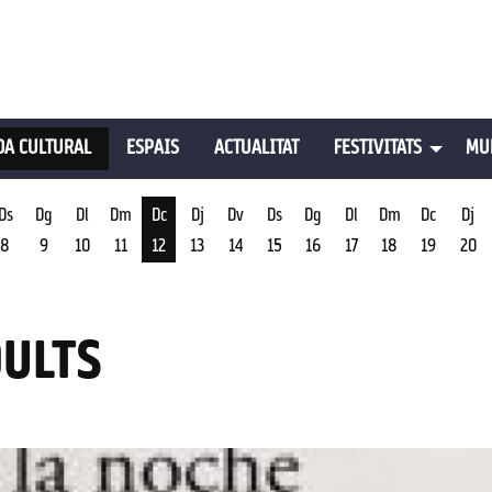
A CULTURAL
ESPAIS
ACTUALITAT
FESTIVITATS
MU
Ds
Dg
Dl
Dm
Dc
Dj
Dv
Ds
Dg
Dl
Dm
Dc
Dj
8
9
10
11
12
13
14
15
16
17
18
19
20
st
Dimecres 12 d'agost
DULTS