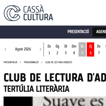
PRESENTACIÓ
AGEND
Ds
Dg
Dl
Dm
Dc
Dj
Dv
Agost 2026
1
2
3
4
5
6
7
Dimecres 5 d'ago
PRESENTACIÓ
PROGRAMACIÓ
CLUB DE LECTURA D'ADULTS
CLUB DE LECTURA D'A
TERTÚLIA LITERÀRIA