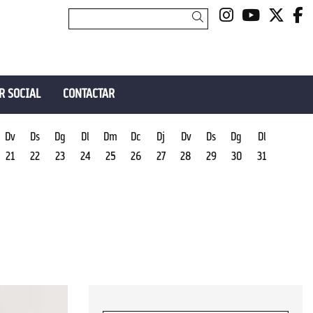
Link a insta
Link a y
Link 
L
Cercar
R SOCIAL
CONTACTAR
Dv
Ds
Dg
Dl
Dm
Dc
Dj
Dv
Ds
Dg
Dl
21
22
23
24
25
26
27
28
29
30
31