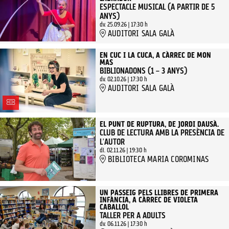
ESPECTACLE MUSICAL (A PARTIR DE 5
ANYS)
dv. 25.09.26
|
17:30 h
AUDITORI SALA GALÀ
EN CUC I LA CUCA, A CÀRREC DE MON
MAS
BIBLIONADONS (1 – 3 ANYS)
dv. 02.10.26
|
17:30 h
AUDITORI SALA GALÀ
EL PUNT DE RUPTURA, DE JORDI DAUSÀ.
CLUB DE LECTURA AMB LA PRESÈNCIA DE
L'AUTOR
dl. 02.11.26
|
19:30 h
BIBLIOTECA MARIA COROMINAS
UN PASSEIG PELS LLIBRES DE PRIMERA
INFÀNCIA, A CÀRREC DE VIOLETA
CABALLOL
TALLER PER A ADULTS
dv. 06.11.26
|
17:30 h