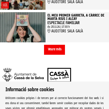
AUDITORI SALA GALÀ
EL MEU PRIMER GARRETA, A CÀRREC DE
MARTA RIUS I ALCAY
ESPECTACLE FAMILIAR
dv. 20.11.26
|
17:30 h
AUDITORI SALA GALÀ
Veure més
Informació sobre cookies
Ajuntament de Cassà de la Selva | Àrea de cultura
Utilitzem cookies pròpies i de tercers per al correcte funcionament del lloc web, i si
Rambla Onze de Setembre, 107
ens dona el seu consentiment, també farem servir cookies per recopilar dades de les
seves visites per obtenir estadístiques agregades per millorar els nostres serveis i