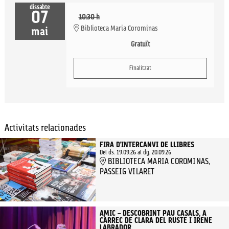
dissabte
07
10:30 h
Biblioteca Maria Corominas
mai
Gratuït
Finalitzat
Activitats relacionades
FIRA D’INTERCANVI DE LLIBRES
Del ds. 19.09.26
al dg. 20.09.26
BIBLIOTECA MARIA COROMINAS,
PASSEIG VILARET
AMIC – DESCOBRINT PAU CASALS, A
CÀRREC DE CLARA DEL RUSTE I IRENE
LABRADOR