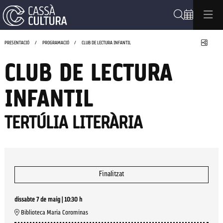
Cerca
Compa
PRESENTACIÓ
PROGRAMACIÓ
CLUB DE LECTURA INFANTIL
CLUB DE LECTURA
INFANTIL
TERTÚLIA LITERÀRIA
Finalitzat
dissabte 7 de maig
|
10:30 h
Biblioteca Maria Corominas