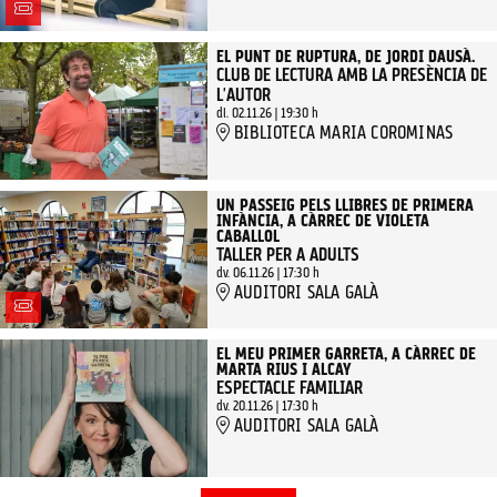
EL PUNT DE RUPTURA, DE JORDI DAUSÀ.
CLUB DE LECTURA AMB LA PRESÈNCIA DE
L'AUTOR
dl. 02.11.26
|
19:30 h
BIBLIOTECA MARIA COROMINAS
UN PASSEIG PELS LLIBRES DE PRIMERA
INFÀNCIA, A CÀRREC DE VIOLETA
CABALLOL
TALLER PER A ADULTS
dv. 06.11.26
|
17:30 h
AUDITORI SALA GALÀ
EL MEU PRIMER GARRETA, A CÀRREC DE
MARTA RIUS I ALCAY
ESPECTACLE FAMILIAR
dv. 20.11.26
|
17:30 h
AUDITORI SALA GALÀ