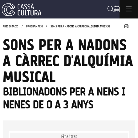
Cerca
Compa
PRESENTACIÓ
PROGRAMACIÓ
SONS PER A NADONS A CÀRREC D'ALQUÍMIA MUSICAL
SONS PER A NADONS
A CÀRREC D'ALQUÍMIA
MUSICAL
BIBLIONADONS PER A NENS I
NENES DE 0 A 3 ANYS
Finalitzat