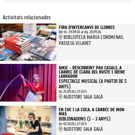
Activitats relacionades
FIRA D’INTERCANVI DE LLIBRES
Del ds. 19.09.26
al dg. 20.09.26
BIBLIOTECA MARIA COROMINAS,
PASSEIG VILARET
AMIC – DESCOBRINT PAU CASALS, A
CÀRREC DE CLARA DEL RUSTE I IRENE
LABRADOR
ESPECTACLE MUSICAL (A PARTIR DE 5
ANYS)
dv. 25.09.26
|
17:30 h
AUDITORI SALA GALÀ
EN CUC I LA CUCA, A CÀRREC DE MON
MAS
BIBLIONADONS (1 – 3 ANYS)
dv. 02.10.26
|
17:30 h
AUDITORI SALA GALÀ