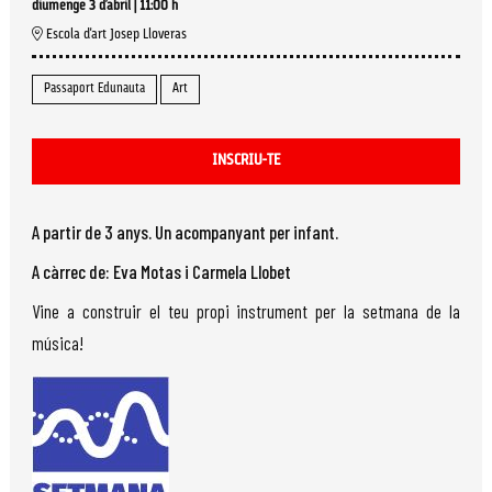
diumenge 3 d’abril
|
11:00 h
Escola d'art Josep Lloveras
Passaport Edunauta
Art
INSCRIU-TE
A partir de 3 anys. Un acompanyant per infant.
A càrrec de: Eva Motas i Carmela Llobet
Vine a construir el teu propi instrument per la setmana de la
música!