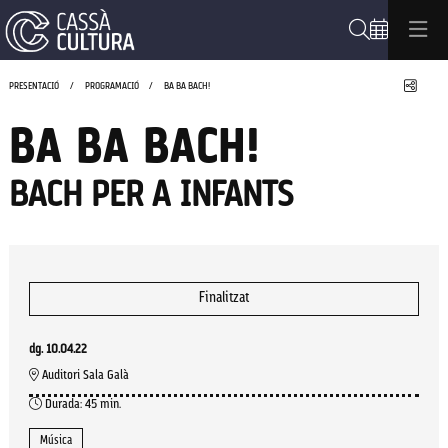
Cerca
Compa
PRESENTACIÓ
PROGRAMACIÓ
BA BA BACH!
BA BA BACH!
BACH PER A INFANTS
Finalitzat
dg. 10.04.22
Auditori Sala Galà
Durada:
45 min.
Música