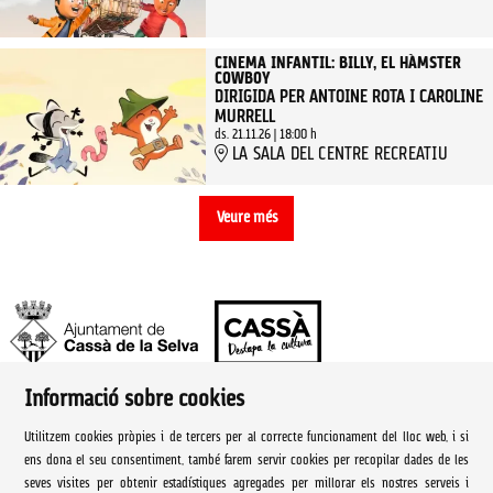
CINEMA INFANTIL: BILLY, EL HÀMSTER
COWBOY
DIRIGIDA PER ANTOINE ROTA I CAROLINE
MURRELL
ds. 21.11.26
|
18:00 h
LA SALA DEL CENTRE RECREATIU
Veure més
Informació sobre cookies
Ajuntament de Cassà de la Selva | Àrea de cultura
Utilitzem cookies pròpies i de tercers per al correcte funcionament del lloc web, i si
Rambla Onze de Setembre, 107
ens dona el seu consentiment, també farem servir cookies per recopilar dades de les
seves visites per obtenir estadístiques agregades per millorar els nostres serveis i