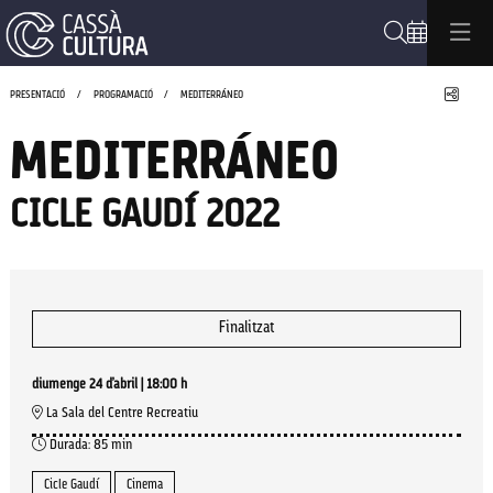
Cerca
Compa
PRESENTACIÓ
PROGRAMACIÓ
MEDITERRÁNEO
MEDITERRÁNEO
CICLE GAUDÍ 2022
Finalitzat
diumenge 24 d’abril
|
18:00 h
La Sala del Centre Recreatiu
Durada:
85 min
Cicle Gaudí
Cinema