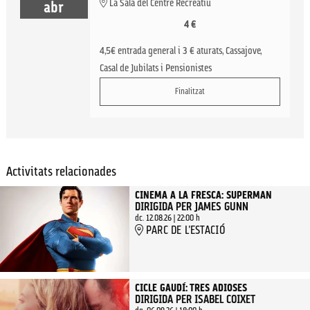
La Sala del Centre Recreatiu
abr
4 €
4,5€ entrada general i 3 € aturats, Cassajove,
Casal de Jubilats i Pensionistes
Finalitzat
Activitats relacionades
CINEMA A LA FRESCA: SUPERMAN
DIRIGIDA PER JAMES GUNN
dc. 12.08.26
|
22:00 h
PARC DE L'ESTACIÓ
CICLE GAUDÍ: TRES ADIOSES
DIRIGIDA PER ISABEL COIXET