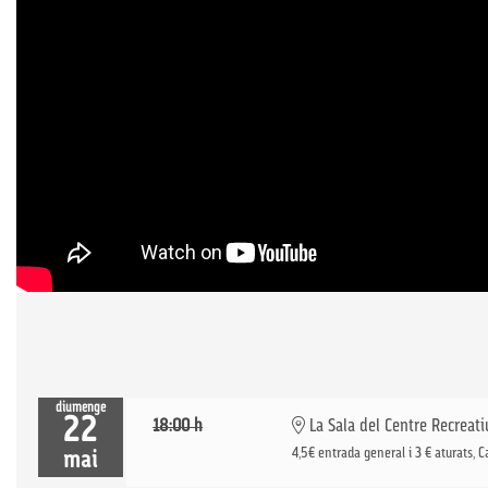
diumenge
22
18:00 h
La Sala del Centre Recreati
4,5€ entrada general i 3 € aturats, C
mai