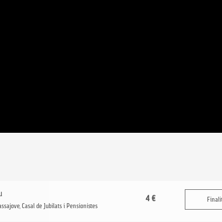
u
4 €
Finali
assajove, Casal de Jubilats i Pensionistes