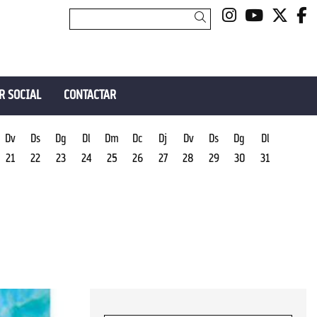
Link a insta
Link a y
Link 
L
Cercar
R SOCIAL
CONTACTAR
Dv
Ds
Dg
Dl
Dm
Dc
Dj
Dv
Ds
Dg
Dl
21
22
23
24
25
26
27
28
29
30
31