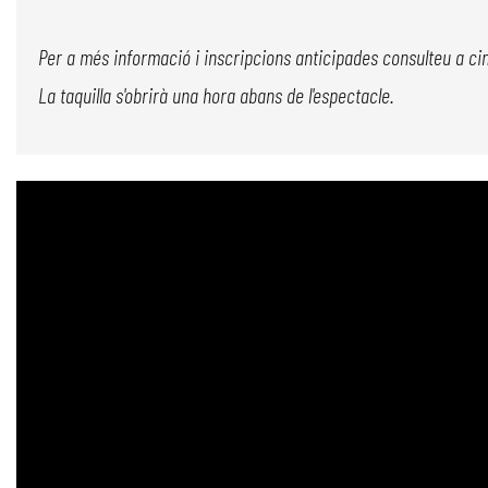
Per a més informació i inscripcions anticipades consulteu a 
La taquilla s'obrirà una hora abans de l'espectacle.