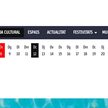
A CULTURAL
ESPAIS
ACTUALITAT
FESTIVITATS
MU
Ds
Dg
Dl
Dm
Dc
Dj
Dv
Ds
Dg
Dl
Dm
Dc
Dj
8
9
10
11
12
13
14
15
16
17
18
19
20
st
Dimecres 12 d'agost