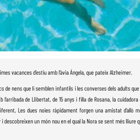
ltimes vacances d’estiu amb l’àvia Ángela, que pateix Alzheimer.
ocs de nens que li semblen infantils i les converses dels adults qu
arribada de Llibertat, de 15 anys i filla de Rosana, la cuidadora d
diferent, Les dues noies ràpidament forgen una amistat d’allò m
r i descobreixen un món nou en el qual la Nora se sent més lliure 