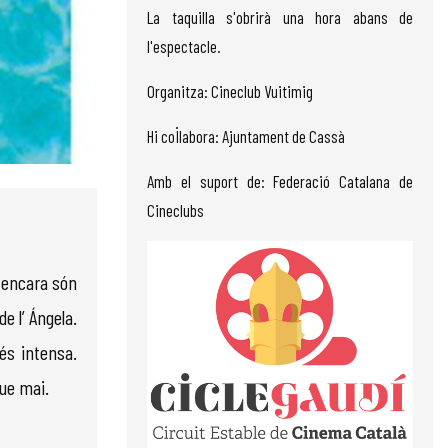
La taquilla s'obrirà una hora abans de
l'espectacle.
Organitza: Cineclub Vuitimig
Hi col·labora: Ajuntament de Cassà
Amb el suport de: Federació Catalana de
Cineclubs
e encara són
e l’ Ángela.
és intensa.
que mai.