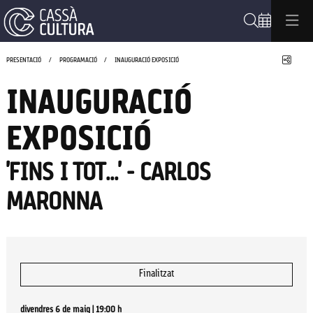
Cerca
Compa
PRESENTACIÓ
PROGRAMACIÓ
INAUGURACIÓ EXPOSICIÓ
INAUGURACIÓ
EXPOSICIÓ
'FINS I TOT...' - CARLOS
MARONNA
Finalitzat
divendres 6 de maig
|
19:00 h