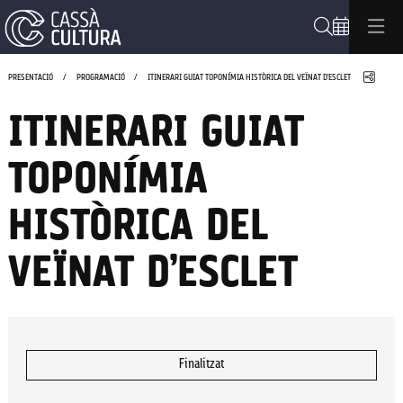
Cerca
Compa
PRESENTACIÓ
PROGRAMACIÓ
ITINERARI GUIAT TOPONÍMIA HISTÒRICA DEL VEÏNAT D’ESCLET
ITINERARI GUIAT
TOPONÍMIA
HISTÒRICA DEL
VEÏNAT D’ESCLET
Finalitzat