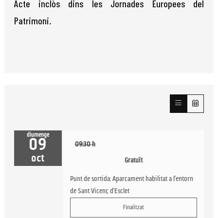
Acte inclòs dins les Jornades Europees del
Patrimoni.
diumenge
09
09:30 h
oct
Gratuït
Punt de sortida: Aparcament habilitat a l’entorn
de Sant Vicenç d’Esclet
Finalitzat