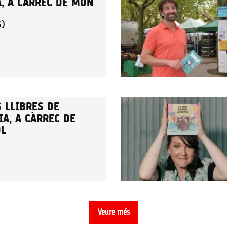
A, A CÀRREC DE MON
S)
 LLIBRES DE
A, A CÀRREC DE
OL
Veure més