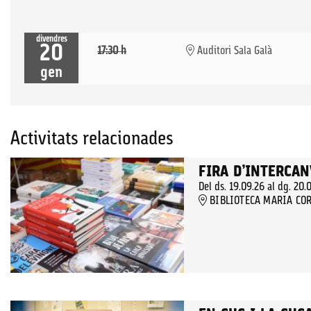
divendres
20
17:30 h
Auditori Sala Galà
gen
Activitats relacionades
FIRA D’INTERCAN
Del ds. 19.09.26
al dg. 20.
BIBLIOTECA MARIA COR