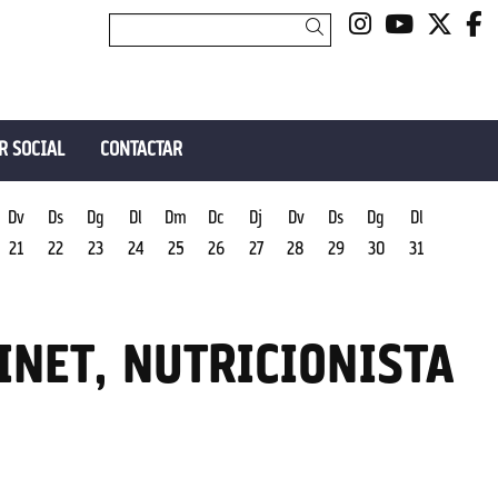
Link a insta
Link a y
Link 
L
Cercar
R SOCIAL
CONTACTAR
Dv
Ds
Dg
Dl
Dm
Dc
Dj
Dv
Ds
Dg
Dl
21
22
23
24
25
26
27
28
29
30
31
INET, NUTRICIONISTA