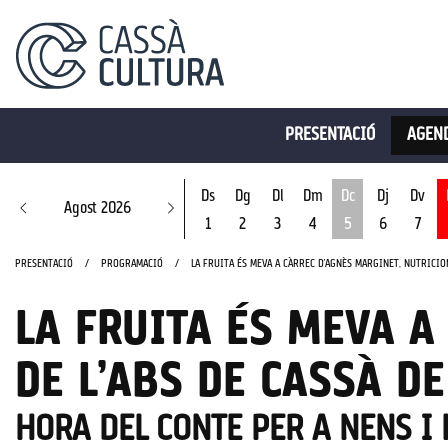
PRESENTACIÓ
AGEND
Ds
Dg
Dl
Dm
Dc
Dj
Dv
Agost 2026
1
2
3
4
5
6
7
Dimecres 5 d'ago
PRESENTACIÓ
PROGRAMACIÓ
LA FRUITA ÉS MEVA A CÀRREC D’AGNÈS MARGINET, NUTRICION
LA FRUITA ÉS MEVA A
DE L’ABS DE CASSÀ DE
HORA DEL CONTE PER A NENS I 