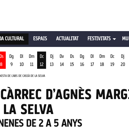
A CULTURAL
ESPAIS
ACTUALITAT
FESTIVITATS
MU
Ds
Dg
Dl
Dm
Dc
Dj
Dv
Ds
Dg
Dl
Dm
Dc
Dj
8
9
10
11
12
13
14
15
16
17
18
19
20
st
Dimecres 12 d'agost
ISTA DE L’ABS DE CASSÀ DE LA SELVA
 CÀRREC D’AGNÈS MARG
 LA SELVA
NENES DE 2 A 5 ANYS