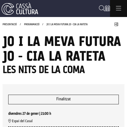
Cerca
Compa
PRESENTACIÓ
PROGRAMACIÓ
JO I LA MEVA FUTURA JO - CIA LA RATETA
JO I LA MEVA FUTURA
JO - CIA LA RATETA
LES NITS DE LA COMA
Finalitzat
divendres 27 de gener
|
21:00 h
Espai del Casal