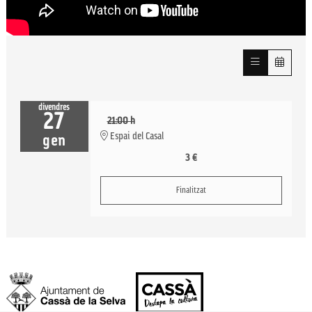
divendres
27
21:00 h
Espai del Casal
gen
3 €
Finalitzat