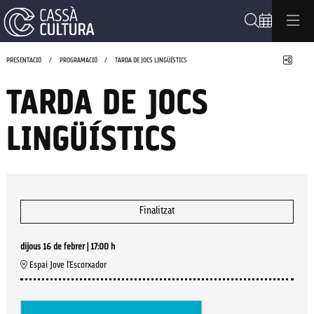
Cerca
Compa
PRESENTACIÓ
PROGRAMACIÓ
TARDA DE JOCS LINGÜÍSTICS
TARDA DE JOCS
LINGÜÍSTICS
Finalitzat
dijous 16 de febrer
|
17:00 h
Espai Jove l'Escorxador