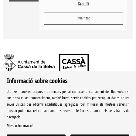
Gratuït
Finalitzat
Informació sobre cookies
Ajuntament de Cassà de la Selva | Àrea de cultura
Utilitzem cookies pròpies i de tercers per al correcte funcionament del lloc web, i si
Rambla Onze de Setembre, 107
ens dona el seu consentiment, també farem servir cookies per recopilar dades de les
seves visites per obtenir estadístiques agregades per millorar els nostres serveis i
Cassà de la Selva Tel. 972 460 005
mostrar publicitat relacionada amb les seves preferències a partir dels seus hàbits de
navegació.
culturacassa@cassa.cat
Més informació
Sitemap
|
Avís Legal
|
Ús de Cookies
|
Contactar