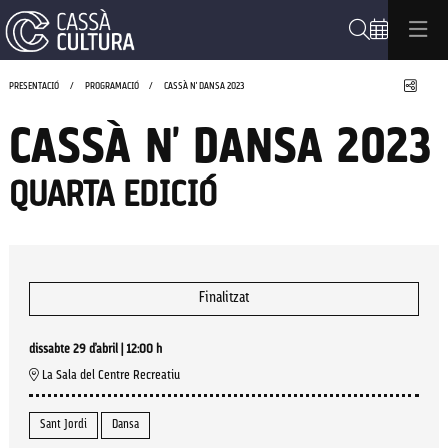
Cerca
Compa
PRESENTACIÓ
PROGRAMACIÓ
CASSÀ N' DANSA 2023
CASSÀ N' DANSA 2023
QUARTA EDICIÓ
Finalitzat
dissabte 29 d’abril
|
12:00 h
La Sala del Centre Recreatiu
Sant Jordi
Dansa