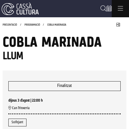
Cerca
Compa
PRESENTACIÓ
PROGRAMACIÓ
COBLA MARINADA
COBLA MARINADA
LLUM
Finalitzat
dijous 3 d’agost
|
22:00 h
Can Trinxeria
Solfejant