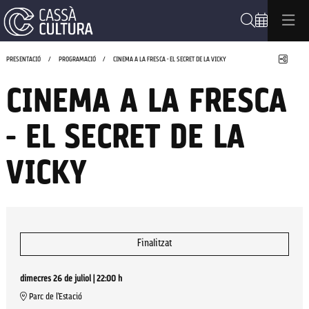
Cerca
Compa
PRESENTACIÓ
PROGRAMACIÓ
CINEMA A LA FRESCA - EL SECRET DE LA VICKY
CINEMA A LA FRESCA
- EL SECRET DE LA
VICKY
Finalitzat
dimecres 26 de juliol
|
22:00 h
Parc de l'Estació