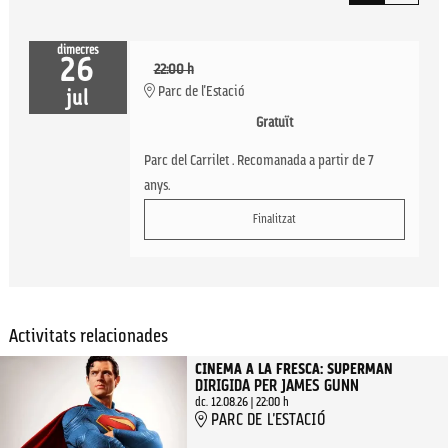
dimecres
26
22:00 h
Parc de l'Estació
jul
Gratuït
Parc del Carrilet . Recomanada a partir de 7
anys.
Finalitzat
Activitats relacionades
CINEMA A LA FRESCA: SUPERMAN
DIRIGIDA PER JAMES GUNN
dc. 12.08.26
|
22:00 h
PARC DE L'ESTACIÓ