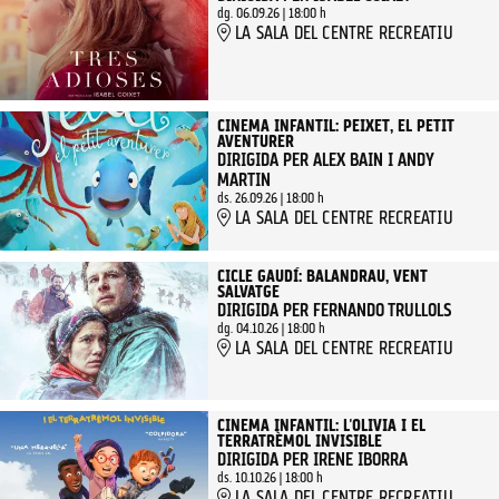
dg. 06.09.26
|
18:00 h
LA SALA DEL CENTRE RECREATIU
CINEMA INFANTIL: PEIXET, EL PETIT
AVENTURER
DIRIGIDA PER ALEX BAIN I ANDY
MARTIN
ds. 26.09.26
|
18:00 h
LA SALA DEL CENTRE RECREATIU
CICLE GAUDÍ: BALANDRAU, VENT
SALVATGE
DIRIGIDA PER FERNANDO TRULLOLS
dg. 04.10.26
|
18:00 h
LA SALA DEL CENTRE RECREATIU
CINEMA INFANTIL: L'OLIVIA I EL
TERRATRÈMOL INVISIBLE
DIRIGIDA PER IRENE IBORRA
ds. 10.10.26
|
18:00 h
LA SALA DEL CENTRE RECREATIU