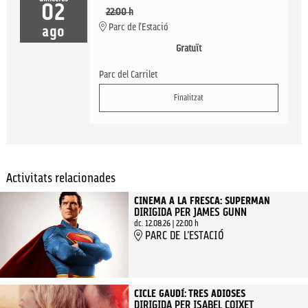
02
22:00 h
Parc de l'Estació
ago
Gratuït
Parc del Carrilet
Finalitzat
Activitats relacionades
CINEMA A LA FRESCA: SUPERMAN
DIRIGIDA PER JAMES GUNN
dc. 12.08.26
|
22:00 h
PARC DE L'ESTACIÓ
CICLE GAUDÍ: TRES ADIOSES
DIRIGIDA PER ISABEL COIXET