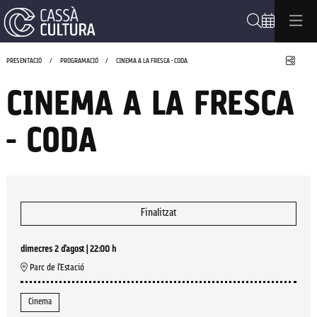
Cerca
Compa
PRESENTACIÓ
PROGRAMACIÓ
CINEMA A LA FRESCA - CODA
CINEMA A LA FRESCA
- CODA
Finalitzat
dimecres 2 d’agost
|
22:00 h
Parc de l'Estació
Cinema