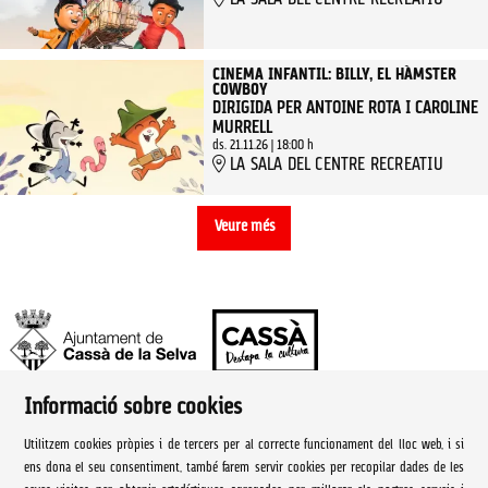
CINEMA INFANTIL: BILLY, EL HÀMSTER
COWBOY
DIRIGIDA PER ANTOINE ROTA I CAROLINE
MURRELL
ds. 21.11.26
|
18:00 h
LA SALA DEL CENTRE RECREATIU
Veure més
Informació sobre cookies
Ajuntament de Cassà de la Selva | Àrea de cultura
Utilitzem cookies pròpies i de tercers per al correcte funcionament del lloc web, i si
Rambla Onze de Setembre, 107
ens dona el seu consentiment, també farem servir cookies per recopilar dades de les