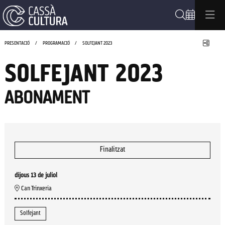
Cerca
Compa
PRESENTACIÓ
PROGRAMACIÓ
SOLFEJANT 2023
SOLFEJANT 2023
ABONAMENT
Finalitzat
dijous 13 de juliol
Can Trinxeria
Solfejant