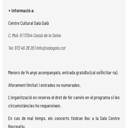
+ informació a:
Centre Cultural Sala Galà
C. Molí, 9 | 17244 Cassà de la Selva
Tel. 972 46 28 20 | info@salagala.cat
Menors de 14 anys acompanyats, entrada gratuïta (cal sol·licitar-la).
Aforament limitat i entrades no numerades.
L'organització es reserva el dret de fer canvis en el programa si les
circumstàncies ho requereixen.
En cas de mal temps, els concerts tindran lloc a la Sala Centre
Recreatiu.