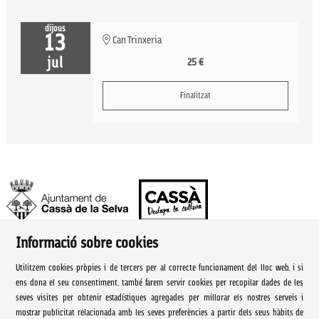
dijous
13
Can Trinxeria
jul
25 €
Finalitzat
Informació sobre cookies
Ajuntament de Cassà de la Selva | Àrea de cultura
Utilitzem cookies pròpies i de tercers per al correcte funcionament del lloc web, i si
Rambla Onze de Setembre, 107
ens dona el seu consentiment, també farem servir cookies per recopilar dades de les
seves visites per obtenir estadístiques agregades per millorar els nostres serveis i
Cassà de la Selva Tel. 972 460 005
mostrar publicitat relacionada amb les seves preferències a partir dels seus hàbits de