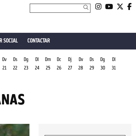
Link a insta
Link a y
Link 
L
Cercar
R SOCIAL
CONTACTAR
Dv
Ds
Dg
Dl
Dm
Dc
Dj
Dv
Ds
Dg
Dl
21
22
23
24
25
26
27
28
29
30
31
ANAS