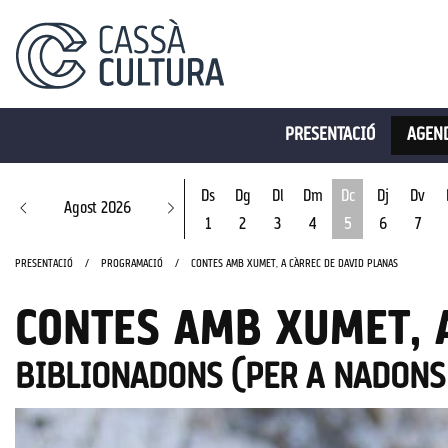
PRESENTACIÓ
AGEND
Ds
Dg
Dl
Dm
Dc
Dj
Dv
Agost 2026
1
2
3
4
5
6
7
Dimecres 5 d'ago
PRESENTACIÓ
PROGRAMACIÓ
CONTES AMB XUMET, A CÀRREC DE DAVID PLANAS
CONTES AMB XUMET, 
BIBLIONADONS (PER A NADONS 