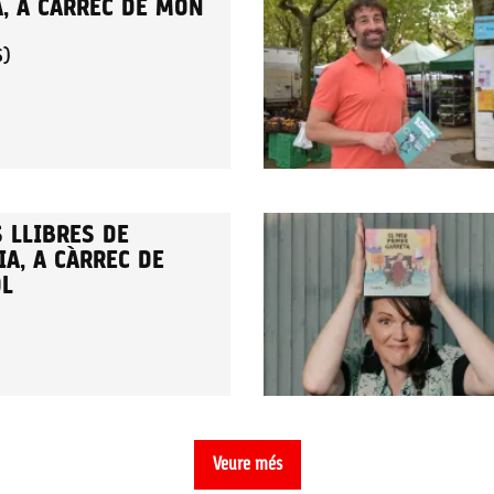
A, A CÀRREC DE MON
S)
 LLIBRES DE
A, A CÀRREC DE
OL
Veure més