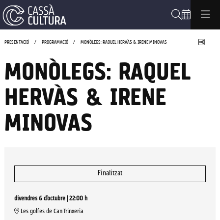
Cerca
Compa
PRESENTACIÓ
PROGRAMACIÓ
MONÒLEGS: RAQUEL HERVÀS & IRENE MINOVAS
MONÒLEGS: RAQUEL
HERVÀS & IRENE
MINOVAS
Finalitzat
divendres 6 d’octubre
|
22:00 h
Les golfes de Can Trinxeria