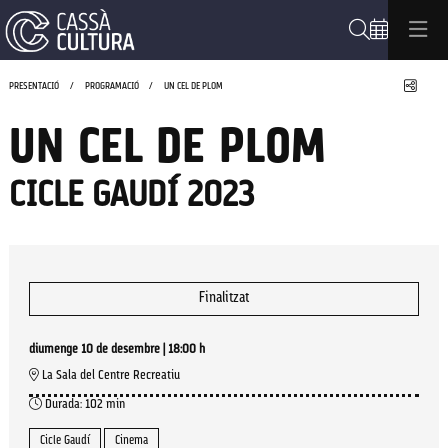
Cerca
Compa
PRESENTACIÓ
PROGRAMACIÓ
UN CEL DE PLOM
UN CEL DE PLOM
CICLE GAUDÍ 2023
Finalitzat
diumenge 10 de desembre
|
18:00 h
La Sala del Centre Recreatiu
Durada:
102 min
Cicle Gaudí
Cinema