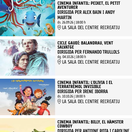
CINEMA INFANTIL: PEIXET, EL PETIT
AVENTURER
DIRIGIDA PER ALEX BAIN I ANDY
MARTIN
ds. 26.09.26
|
18:00 h
LA SALA DEL CENTRE RECREATIU
CICLE GAUDÍ: BALANDRAU, VENT
SALVATGE
DIRIGIDA PER FERNANDO TRULLOLS
dg. 04.10.26
|
18:00 h
LA SALA DEL CENTRE RECREATIU
CINEMA INFANTIL: L'OLIVIA I EL
TERRATRÈMOL INVISIBLE
DIRIGIDA PER IRENE IBORRA
ds. 10.10.26
|
18:00 h
LA SALA DEL CENTRE RECREATIU
CINEMA INFANTIL: BILLY, EL HÀMSTER
COWBOY
DIRIGIDA PER ANTOINE ROTA I CAROLINE