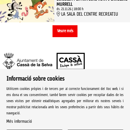
MURRELL
ds. 21.11.26
|
18:00 h
LA SALA DEL CENTRE RECREATIU
Veure més
Informació sobre cookies
Ajuntament de Cassà de la Selva | Àrea de cultura
Utilitzem cookies pròpies i de tercers per al correcte funcionament del lloc web, i si
Rambla Onze de Setembre, 107
ens dona el seu consentiment, també farem servir cookies per recopilar dades de les
seves visites per obtenir estadístiques agregades per millorar els nostres serveis i
Cassà de la Selva Tel. 972 460 005
mostrar publicitat relacionada amb les seves preferències a partir dels seus hàbits de
navegació.
culturacassa@cassa.cat
Més informació
Sitemap
|
Avís Legal
|
Ús de Cookies
|
Contactar