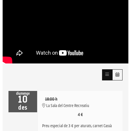
diumenge
10
18:00 h
La Sala del Centre Recreatiu
des
4 €
Preu especial de 3 € per aturats, carnet Cassà