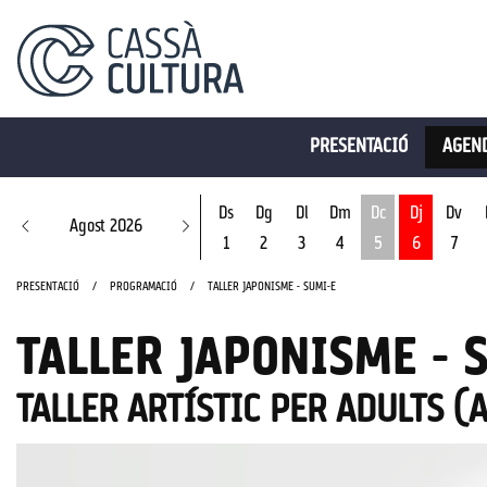
PRESENTACIÓ
AGEND
Ds
Dg
Dl
Dm
Dc
Dj
Dv
Agost 2026
1
2
3
4
5
6
7
Dimecres 5 d'ago
PRESENTACIÓ
PROGRAMACIÓ
TALLER JAPONISME - SUMI-E
TALLER JAPONISME - 
TALLER ARTÍSTIC PER ADULTS (