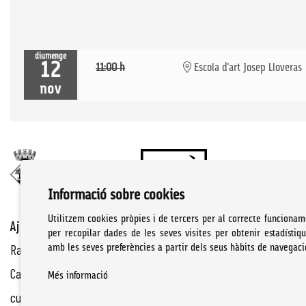
diumenge
12
11:00 h
Escola d'art Josep Lloveras
nov
Informació sobre cookies
Utilitzem cookies pròpies i de tercers per al correcte funcionam
Ajuntament de Cassà de la Selva | Àrea de cultura
per recopilar dades de les seves visites per obtenir estadístiq
Rambla Onze de Setembre, 107
amb les seves preferències a partir dels seus hàbits de navegaci
Cassà de la Selva Tel. 972 460 005
Més informació
culturacassa@cassa.cat