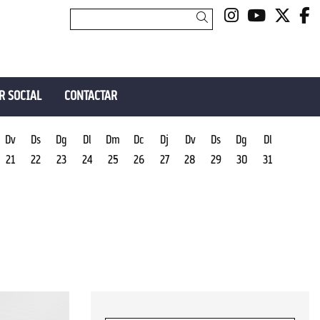
Link a insta
Link a y
Link 
L
Cercar
R SOCIAL
CONTACTAR
Dv
Ds
Dg
Dl
Dm
Dc
Dj
Dv
Ds
Dg
Dl
21
22
23
24
25
26
27
28
29
30
31