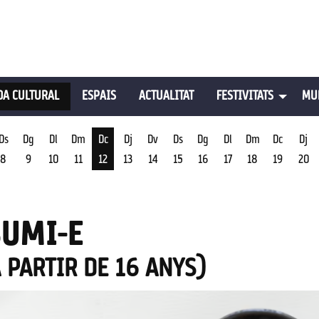
A CULTURAL
ESPAIS
ACTUALITAT
FESTIVITATS
MU
Ds
Dg
Dl
Dm
Dc
Dj
Dv
Ds
Dg
Dl
Dm
Dc
Dj
8
9
10
11
12
13
14
15
16
17
18
19
20
st
Dimecres 12 d'agost
SUMI-E
A PARTIR DE 16 ANYS)