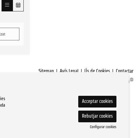
tzat
Sitemap
|
Avís Legal
|
Ús de Cookies
|
Contactar
ies
Acceptar cookies
ada
Rebutjar cookies
Configurar cookies