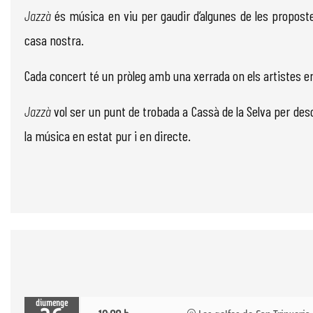
Jazzà
és mú­sica en viu per gaudir d’algunes de les pro­pos
casa nostra.
Cada concert té un pròleg amb una xerrada on els artistes e
Jazzà
vol ser un punt de trobada a Cassà de la Selva per desc
la música en estat pur i en directe.
diumenge