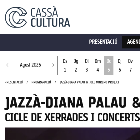
PRESENTACIÓ
AGEND
Ds
Dg
Dl
Dm
Dc
Dj
Dv
Agost 2026
1
2
3
4
5
6
7
Dimecres 5 d'ago
PRESENTACIÓ
PROGRAMACIÓ
JAZZÀ-DIANA PALAU & JOEL MORENO PROJECT
JAZZÀ-DIANA PALAU 
CICLE DE XERRADES I CONCERT