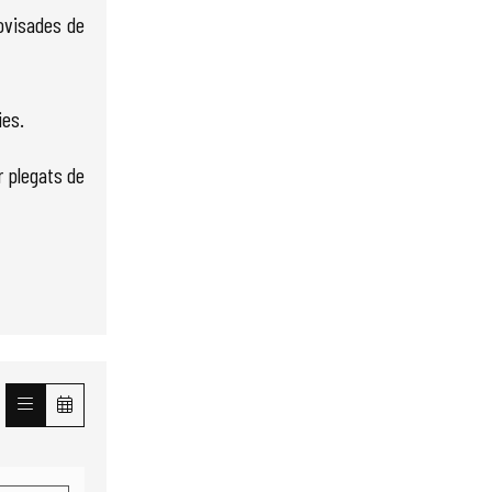
rovisades de
ies.
 ple­gats de