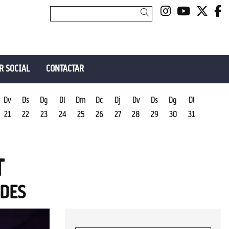
Link a insta
Link a y
Link 
L
Cercar
R SOCIAL
CONTACTAR
Dv
Ds
Dg
Dl
Dm
Dc
Dj
Dv
Ds
Dg
Dl
21
22
23
24
25
26
27
28
29
30
31
T
ADES