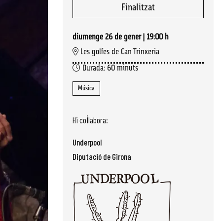
Finalitzat
diumenge 26 de gener
|
19:00 h
Les golfes de Can Trinxeria
Durada:
60 minuts
Música
Hi col·labora:
Underpool
Diputació de Girona