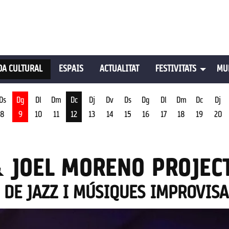
A CULTURAL
ESPAIS
ACTUALITAT
FESTIVITATS
MU
Ds
Dg
Dl
Dm
Dc
Dj
Dv
Ds
Dg
Dl
Dm
Dc
Dj
8
9
10
11
12
13
14
15
16
17
18
19
20
st
Dimecres 12 d'agost
& JOEL MORENO PROJEC
S DE JAZZ I MÚSIQUES IMPROVIS