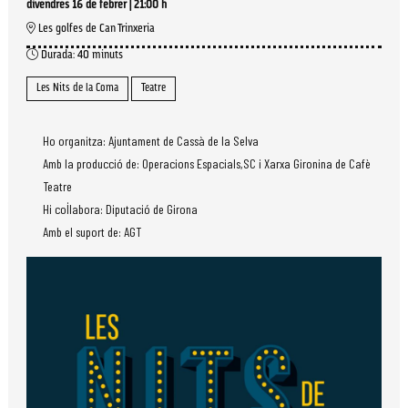
divendres 16 de febrer
|
21:00 h
Les golfes de Can Trinxeria
Durada:
40 minuts
Les Nits de la Coma
Teatre
Ho organitza: Ajuntament de Cassà de la Selva
Amb la producció de: Operacions Espacials,SC i Xarxa Gironina de Cafè
Teatre
Hi col·labora: Diputació de Girona
Amb el suport de: AGT