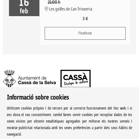
16
21:00 h
Les golfes de Can Trinxeria
feb
3 €
Finalitzat
Informació sobre cookies
Ajuntament de Cassà de la Selva | Àrea de cultura
Utilitzem cookies pròpies i de tercers per al correcte funcionament del lloc web, i si
Rambla Onze de Setembre, 107
ens dona el seu consentiment, també farem servir cookies per recopilar dades de les
seves visites per obtenir estadístiques agregades per millorar els nostres serveis i
Cassà de la Selva Tel. 972 460 005
mostrar publicitat relacionada amb les seves preferències a partir dels seus hàbits de
navegació.
culturacassa@cassa.cat