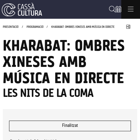
Cerca
Compa
PRESENTACIÓ
PROGRAMACIÓ
KHARABAT: OMBRES XINESES AMB MÚSICA EN DIRECTE
KHARABAT: OMBRES
XINESES AMB
MÚSICA EN DIRECTE
LES NITS DE LA COMA
Finalitzat