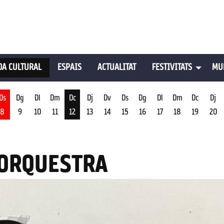
A CULTURAL
ESPAIS
ACTUALITAT
FESTIVITATS
MU
Ds
Dg
Dl
Dm
Dc
Dj
Dv
Ds
Dg
Dl
Dm
Dc
Dj
8
9
10
11
12
13
14
15
16
17
18
19
20
st
Dimecres 12 d'agost
'ORQUESTRA