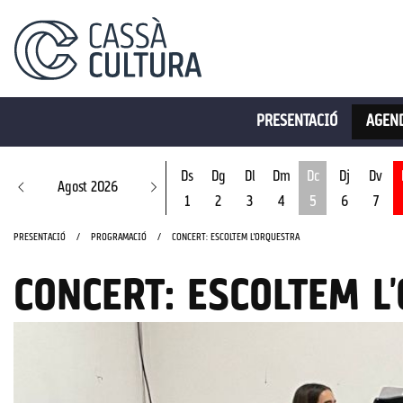
PRESENTACIÓ
AGEND
Ds
Dg
Dl
Dm
Dc
Dj
Dv
Agost 2026
1
2
3
4
5
6
7
Dimecres 5 d'ago
PRESENTACIÓ
PROGRAMACIÓ
CONCERT: ESCOLTEM L'ORQUESTRA
CONCERT: ESCOLTEM L