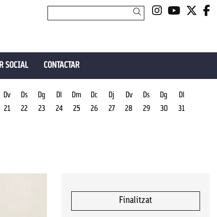
Link a insta
Link a y
Link 
L
Cercar
R SOCIAL
CONTACTAR
Dv
Ds
Dg
Dl
Dm
Dc
Dj
Dv
Ds
Dg
Dl
21
22
23
24
25
26
27
28
29
30
31
Finalitzat