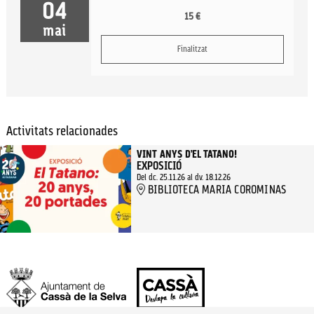
04
15 €
mai
Finalitzat
Activitats relacionades
VINT ANYS D’EL TATANO!
EXPOSICIÓ
Del dc. 25.11.26
al dv. 18.12.26
BIBLIOTECA MARIA COROMINAS