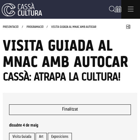
Cerca
Compa
PRESENTACIÓ
PROGRAMACIÓ
VISITA GUIADA AL MNAC AMB AUTOCAR
VISITA GUIADA AL
MNAC AMB AUTOCAR
CASSÀ: ATRAPA LA CULTURA!
Finalitzat
dissabte 4 de maig
Visita Guiada
Art
Exposicions