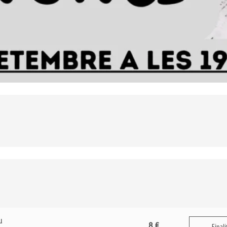
u
8 €