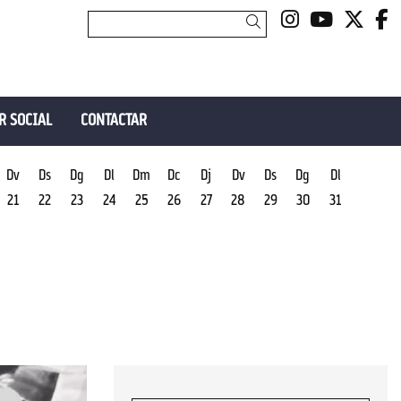
Link a insta
Link a y
Link 
L
Cercar
R SOCIAL
CONTACTAR
Dv
Ds
Dg
Dl
Dm
Dc
Dj
Dv
Ds
Dg
Dl
21
22
23
24
25
26
27
28
29
30
31