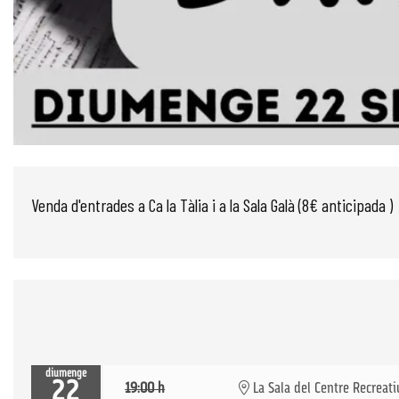
Diapositiva 1 de 1
Venda d'entrades a Ca la Tàlia i a la Sala Galà (8€ anticipada )
diumenge
22
19:00 h
La Sala del Centre Recreati