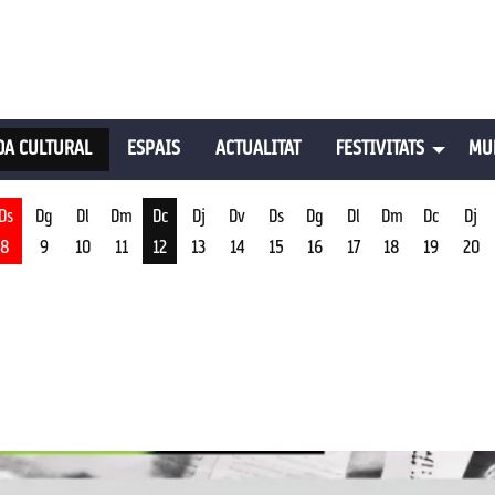
A CULTURAL
ESPAIS
ACTUALITAT
FESTIVITATS
MU
Ds
Dg
Dl
Dm
Dc
Dj
Dv
Ds
Dg
Dl
Dm
Dc
Dj
8
9
10
11
12
13
14
15
16
17
18
19
20
st
Dimecres 12 d'agost