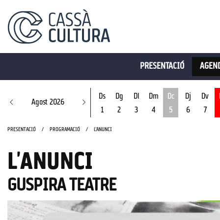
PRESENTACIÓ
AGEND
Ds
Dg
Dl
Dm
Dc
Dj
Dv
Agost 2026
1
2
3
4
5
6
7
Dimecres 5 d'ago
PRESENTACIÓ
PROGRAMACIÓ
L'ANUNCI
L'ANUNCI
GUSPIRA TEATRE