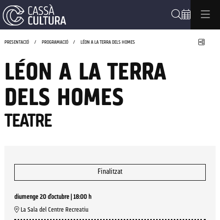
Cerca
Compa
PRESENTACIÓ
PROGRAMACIÓ
LÉON A LA TERRA DELS HOMES
LÉON A LA TERRA
DELS HOMES
TEATRE
Finalitzat
diumenge 20 d’octubre
|
18:00 h
La Sala del Centre Recreatiu