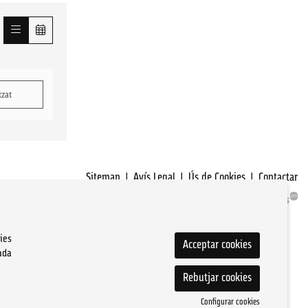
tzat
Sitemap
|
Avís Legal
|
Ús de Cookies
|
Contactar
ies
Acceptar cookies
ada
Rebutjar cookies
Configurar cookies