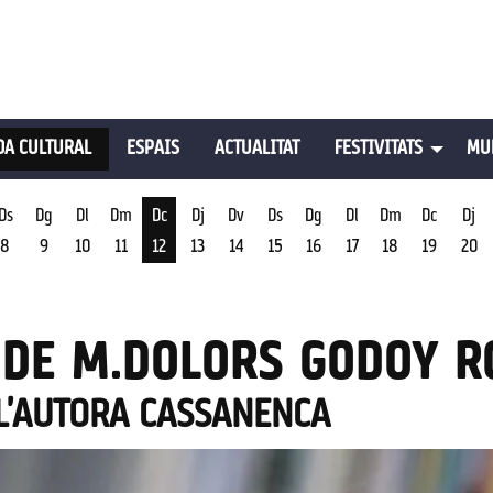
A CULTURAL
ESPAIS
ACTUALITAT
FESTIVITATS
MU
Ds
Dg
Dl
Dm
Dc
Dj
Dv
Ds
Dg
Dl
Dm
Dc
Dj
8
9
10
11
12
13
14
15
16
17
18
19
20
st
Dimecres 12 d'agost
 DE M.DOLORS GODOY R
L'AUTORA CASSANENCA