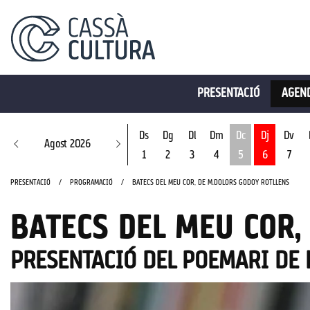
PRESENTACIÓ
AGEND
Ds
Dg
Dl
Dm
Dc
Dj
Dv
Agost 2026
1
2
3
4
5
6
7
Dimecres 5 d'ago
PRESENTACIÓ
PROGRAMACIÓ
BATECS DEL MEU COR, DE M.DOLORS GODOY ROTLLENS
BATECS DEL MEU COR,
PRESENTACIÓ DEL POEMARI DE 