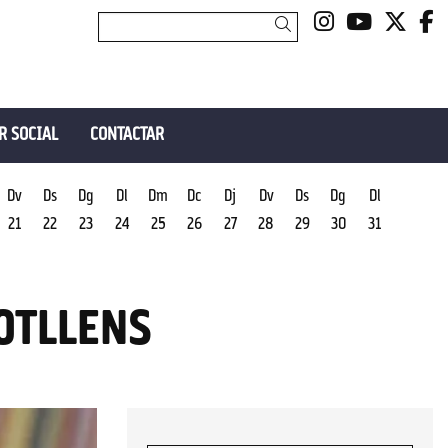
Link a insta
Link a y
Link 
L
Cercar
R SOCIAL
CONTACTAR
Dv
Ds
Dg
Dl
Dm
Dc
Dj
Dv
Ds
Dg
Dl
21
22
23
24
25
26
27
28
29
30
31
OTLLENS