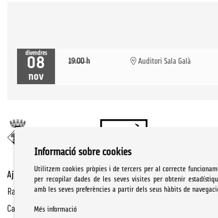
divendres
08
19:00 h
Auditori Sala Galà
nov
Informació sobre cookies
Utilitzem cookies pròpies i de tercers per al correcte funcionam
Ajuntament de Cassà de la Selva | Àrea de cultura
per recopilar dades de les seves visites per obtenir estadístiq
Rambla Onze de Setembre, 107
amb les seves preferències a partir dels seus hàbits de navegaci
Cassà de la Selva Tel. 972 460 005
Més informació