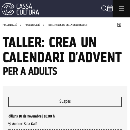
Cerca
Compa
PRESENTACIÓ
PROGRAMACIÓ
TALLER: CREA UN CALENDARI D'ADVENT
TALLER: CREA UN
CALENDARI D'ADVENT
PER A ADULTS
Suspès
dilluns 18 de novembre
|
18:00 h
Auditori Sala Galà