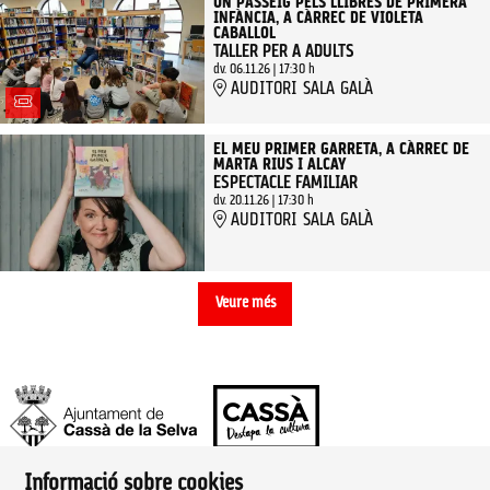
UN PASSEIG PELS LLIBRES DE PRIMERA
INFÀNCIA, A CÀRREC DE VIOLETA
CABALLOL
TALLER PER A ADULTS
dv. 06.11.26
|
17:30 h
AUDITORI SALA GALÀ
EL MEU PRIMER GARRETA, A CÀRREC DE
MARTA RIUS I ALCAY
ESPECTACLE FAMILIAR
dv. 20.11.26
|
17:30 h
AUDITORI SALA GALÀ
Veure més
Informació sobre cookies