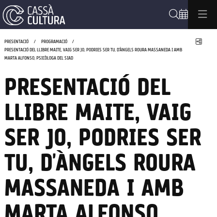
Cerca
Compa
PRESENTACIÓ
PROGRAMACIÓ
PRESENTACIÓ DEL LLIBRE MAITE, VAIG SER JO, PODRIES SER TU, D'ÀNGELS ROURA MASSANEDA I AMB
MARTA ALFONSO, PSICÒLOGA DEL SIAD
PRESENTACIÓ DEL
LLIBRE MAITE, VAIG
SER JO, PODRIES SER
TU, D'ÀNGELS ROURA
MASSANEDA I AMB
MARTA ALFONSO,