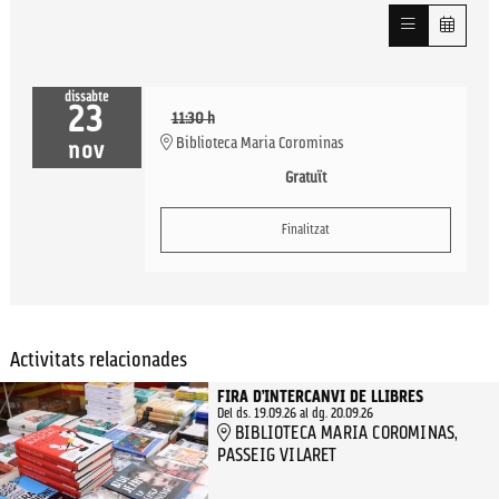
dissabte
23
11:30 h
Biblioteca Maria Corominas
nov
Gratuït
Finalitzat
Activitats relacionades
FIRA D’INTERCANVI DE LLIBRES
Del ds. 19.09.26
al dg. 20.09.26
BIBLIOTECA MARIA COROMINAS,
PASSEIG VILARET