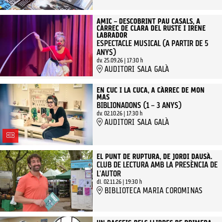
AMIC – DESCOBRINT PAU CASALS, A
CÀRREC DE CLARA DEL RUSTE I IRENE
LABRADOR
ESPECTACLE MUSICAL (A PARTIR DE 5
ANYS)
dv. 25.09.26
|
17:30 h
AUDITORI SALA GALÀ
EN CUC I LA CUCA, A CÀRREC DE MON
MAS
BIBLIONADONS (1 – 3 ANYS)
dv. 02.10.26
|
17:30 h
AUDITORI SALA GALÀ
EL PUNT DE RUPTURA, DE JORDI DAUSÀ.
CLUB DE LECTURA AMB LA PRESÈNCIA DE
L'AUTOR
dl. 02.11.26
|
19:30 h
BIBLIOTECA MARIA COROMINAS