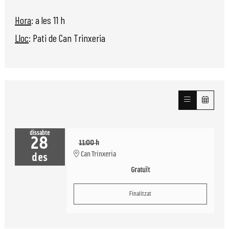
Hora
: a les 11 h
Lloc
: Pati de Can Trinxeria
dissabte
28
11:00 h
Can Trinxeria
des
Gratuït
Finalitzat