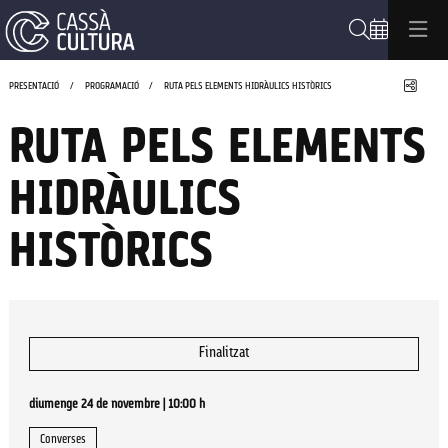
Cerca
Compa
PRESENTACIÓ
PROGRAMACIÓ
RUTA PELS ELEMENTS HIDRÀULICS HISTÒRICS
RUTA PELS ELEMENTS
HIDRÀULICS
HISTÒRICS
Finalitzat
diumenge 24 de novembre
|
10:00 h
Converses