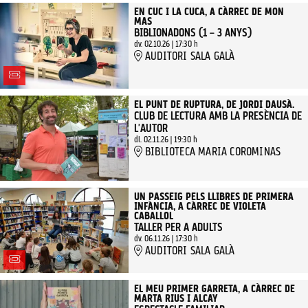
EN CUC I LA CUCA, A CÀRREC DE MON
MAS
BIBLIONADONS (1 – 3 ANYS)
dv. 02.10.26
|
17:30 h
AUDITORI SALA GALÀ
EL PUNT DE RUPTURA, DE JORDI DAUSÀ.
CLUB DE LECTURA AMB LA PRESÈNCIA DE
L'AUTOR
dl. 02.11.26
|
19:30 h
BIBLIOTECA MARIA COROMINAS
UN PASSEIG PELS LLIBRES DE PRIMERA
INFÀNCIA, A CÀRREC DE VIOLETA
CABALLOL
TALLER PER A ADULTS
dv. 06.11.26
|
17:30 h
AUDITORI SALA GALÀ
EL MEU PRIMER GARRETA, A CÀRREC DE
MARTA RIUS I ALCAY