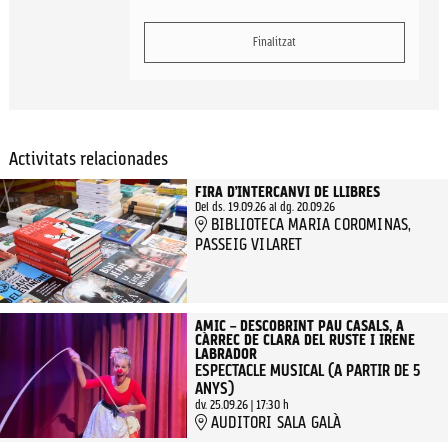
Finalitzat
Activitats relacionades
FIRA D’INTERCANVI DE LLIBRES
Del ds. 19.09.26
al dg. 20.09.26
BIBLIOTECA MARIA COROMINAS,
PASSEIG VILARET
AMIC – DESCOBRINT PAU CASALS, A
CÀRREC DE CLARA DEL RUSTE I IRENE
LABRADOR
ESPECTACLE MUSICAL (A PARTIR DE 5
ANYS)
dv. 25.09.26
|
17:30 h
AUDITORI SALA GALÀ