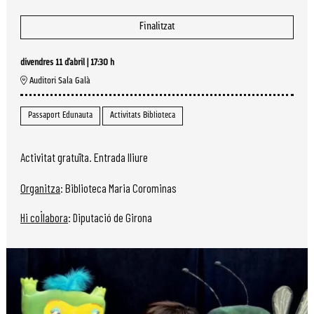
Finalitzat
divendres 11 d’abril
|
17:30 h
Auditori Sala Galà
Passaport Edunauta
Activitats Biblioteca
Activitat gratuïta. Entrada lliure
Organitza
: Biblioteca Maria Corominas
Hi col·labora
: Diputació de Girona