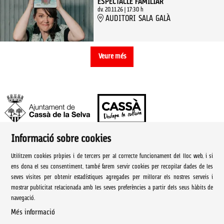
ESPECTACLE FAMILIAR
dv. 20.11.26
|
17:30 h
AUDITORI SALA GALÀ
Veure més
Informació sobre cookies
Ajuntament de Cassà de la Selva | Àrea de cultura
Utilitzem cookies pròpies i de tercers per al correcte funcionament del lloc web, i si
Rambla Onze de Setembre, 107
ens dona el seu consentiment, també farem servir cookies per recopilar dades de les
seves visites per obtenir estadístiques agregades per millorar els nostres serveis i
Cassà de la Selva Tel. 972 460 005
mostrar publicitat relacionada amb les seves preferències a partir dels seus hàbits de
navegació.
culturacassa@cassa.cat
Més informació