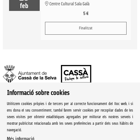
Centre Cultural Sala Galà
feb
5 €
Finalitzat
Informació sobre cookies
Ajuntament de Cassà de la Selva | Àrea de cultura
Utilitzem cookies pròpies i de tercers per al correcte funcionament del lloc web, i si
Rambla Onze de Setembre, 107
ens dona el seu consentiment, també farem servir cookies per recopilar dades de les
seves visites per obtenir estadístiques agregades per millorar els nostres serveis i
Cassà de la Selva Tel. 972 460 005
mostrar publicitat relacionada amb les seves preferències a partir dels seus hàbits de
navegació.
culturacassa@cassa.cat
Més informació