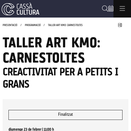
Cerca
Compa
PRESENTACIÓ
PROGRAMACIÓ
TALLER ART KM0: CARNESTOLTES
TALLER ART KM0:
CARNESTOLTES
CREACTIVITAT PER A PETITS I
GRANS
Finalitzat
diumenge 23 de febrer
|
11:00 h