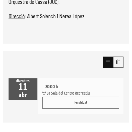
Orquestra de Cassà (JOC).
Direcció
: Albert Solench i Nerea López
divendres
11
20:00 h
La Sala del Centre Recreatiu
abr
Finalitzat