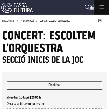
Cerca
Compa
PRESENTACIÓ
PROGRAMACIÓ
CONCERT: ESCOLTEM L'ORQUESTRA
CONCERT: ESCOLTEM
L'ORQUESTRA
SECCIÓ INICIS DE LA JOC
Finalitzat
divendres 11 d’abril
|
20:00 h
La Sala del Centre Recreatiu