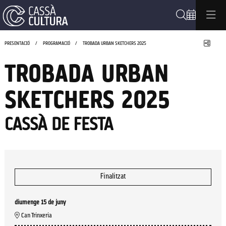
Cerca
Compa
PRESENTACIÓ
PROGRAMACIÓ
TROBADA URBAN SKETCHERS 2025
TROBADA URBAN
SKETCHERS 2025
CASSÀ DE FESTA
Finalitzat
diumenge 15 de juny
Can Trinxeria