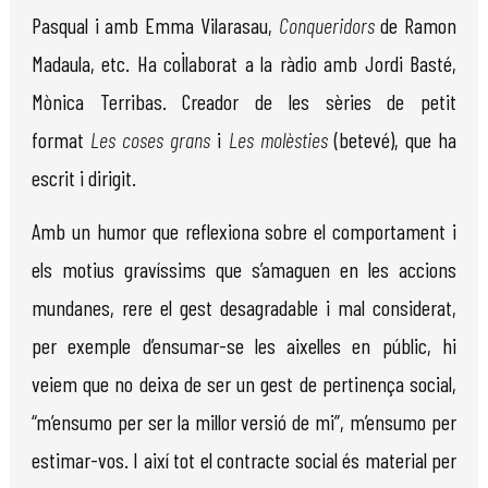
Pasqual i amb Emma Vilarasau,
Conqueridors
de Ramon
Madaula, etc. Ha col·laborat a la ràdio amb Jordi Basté,
Mònica Terribas. Creador de les sèries de petit
format
Les coses grans
i
Les molèsties
(betevé), que ha
escrit i dirigit.
Amb un humor que reflexiona sobre el comportament i
els motius gravíssims que s’amaguen en les accions
mundanes, rere el gest desagradable i mal considerat,
per exemple d’ensumar-se les aixelles en públic, hi
veiem que no deixa de ser un gest de pertinença social,
“m’ensumo per ser la millor versió de mi”, m’ensumo per
estimar-vos. I així tot el contracte social és material per