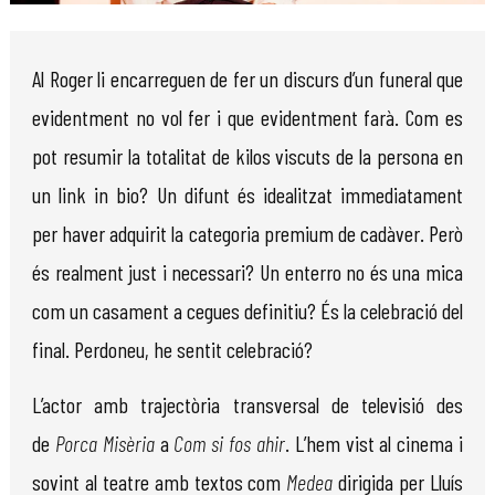
Diapositiva 1 de 1
Al Roger li encarreguen de fer un discurs d’un funeral que
evidentment no vol fer i que evidentment farà. Com es
pot resumir la totalitat de kilos viscuts de la persona en
un link in bio? Un difunt és idealitzat immediatament
per haver adquirit la categoria premium de cadàver. Però
és realment just i necessari? Un enterro no és una mica
com un casament a cegues definitiu? És la celebració del
final. Perdoneu, he sentit celebració?
L’actor amb trajectòria transversal de televisió des
de
Porca Misèria
a
Com si fos ahir
. L’hem vist al cinema i
sovint al teatre amb textos com
Medea
dirigida per Lluís