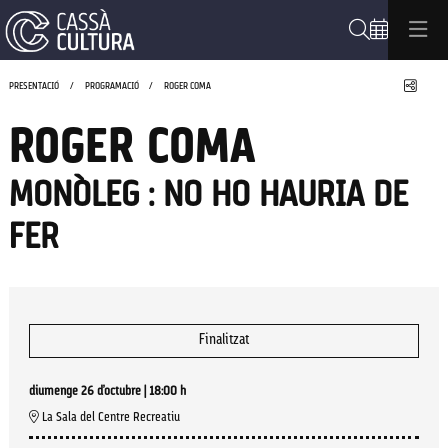
Cerca
Compa
PRESENTACIÓ
PROGRAMACIÓ
ROGER COMA
ROGER COMA
MONÒLEG : NO HO HAURIA DE
FER
Finalitzat
diumenge 26 d’octubre
|
18:00 h
La Sala del Centre Recreatiu