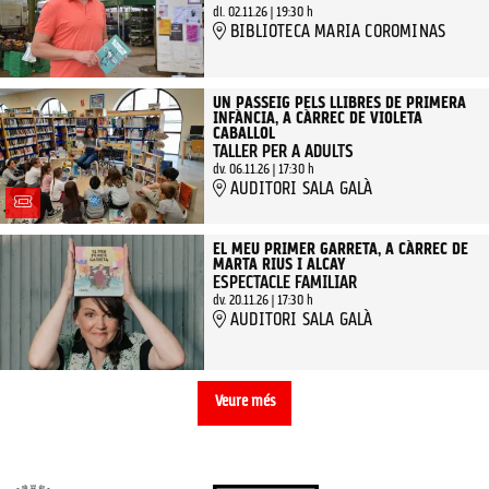
dl. 02.11.26
|
19:30 h
BIBLIOTECA MARIA COROMINAS
UN PASSEIG PELS LLIBRES DE PRIMERA
INFÀNCIA, A CÀRREC DE VIOLETA
CABALLOL
TALLER PER A ADULTS
dv. 06.11.26
|
17:30 h
AUDITORI SALA GALÀ
EL MEU PRIMER GARRETA, A CÀRREC DE
MARTA RIUS I ALCAY
ESPECTACLE FAMILIAR
dv. 20.11.26
|
17:30 h
AUDITORI SALA GALÀ
Veure més