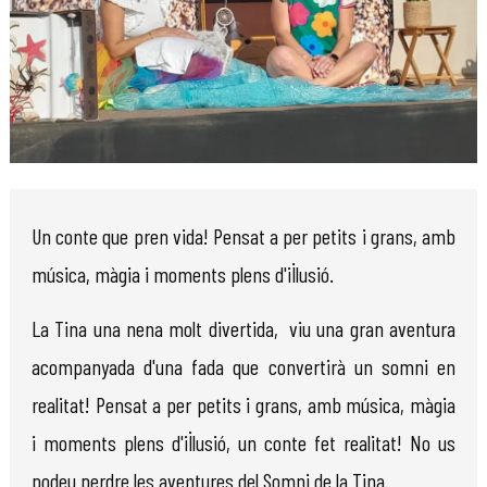
Diapositiva 1 de 1
Un conte que pren vida! Pensat a per petits i grans, amb
música, màgia i moments plens d'il·lusió.
La Tina una nena molt divertida, viu una gran aventura
acompanyada d'una fada que convertirà un somni en
realitat! Pensat a per petits i grans, amb música, màgia
i moments plens d'il·lusió, un conte fet realitat! No us
podeu perdre les aventures del Somni de la Tina.