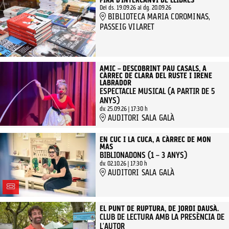
FIRA D’INTERCANVI DE LLIBRES
Del ds. 19.09.26
al dg. 20.09.26
BIBLIOTECA MARIA COROMINAS,
PASSEIG VILARET
AMIC – DESCOBRINT PAU CASALS, A
CÀRREC DE CLARA DEL RUSTE I IRENE
LABRADOR
ESPECTACLE MUSICAL (A PARTIR DE 5
ANYS)
dv. 25.09.26
|
17:30 h
AUDITORI SALA GALÀ
EN CUC I LA CUCA, A CÀRREC DE MON
MAS
BIBLIONADONS (1 – 3 ANYS)
dv. 02.10.26
|
17:30 h
AUDITORI SALA GALÀ
EL PUNT DE RUPTURA, DE JORDI DAUSÀ.
CLUB DE LECTURA AMB LA PRESÈNCIA DE
L'AUTOR