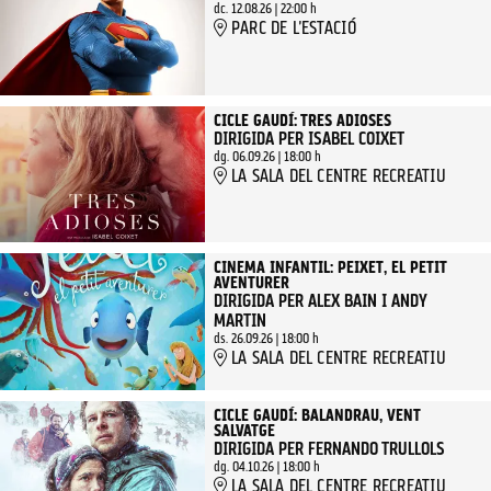
dc. 12.08.26
|
22:00 h
PARC DE L'ESTACIÓ
CICLE GAUDÍ: TRES ADIOSES
DIRIGIDA PER ISABEL COIXET
dg. 06.09.26
|
18:00 h
LA SALA DEL CENTRE RECREATIU
CINEMA INFANTIL: PEIXET, EL PETIT
AVENTURER
DIRIGIDA PER ALEX BAIN I ANDY
MARTIN
ds. 26.09.26
|
18:00 h
LA SALA DEL CENTRE RECREATIU
CICLE GAUDÍ: BALANDRAU, VENT
SALVATGE
DIRIGIDA PER FERNANDO TRULLOLS
dg. 04.10.26
|
18:00 h
LA SALA DEL CENTRE RECREATIU