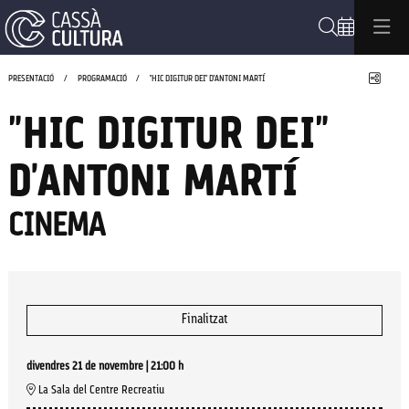
Cerca
Compa
PRESENTACIÓ
PROGRAMACIÓ
"HIC DIGITUR DEI" D'ANTONI MARTÍ
"HIC DIGITUR DEI"
D'ANTONI MARTÍ
CINEMA
Finalitzat
divendres 21 de novembre
|
21:00 h
La Sala del Centre Recreatiu