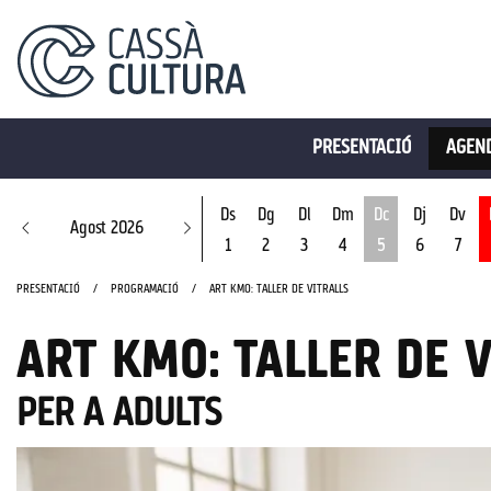
PRESENTACIÓ
AGEND
Ds
Dg
Dl
Dm
Dc
Dj
Dv
Agost 2026
1
2
3
4
5
6
7
Dimecres 5 d'ago
PRESENTACIÓ
PROGRAMACIÓ
ART KM0: TALLER DE VITRALLS
ART KM0: TALLER DE 
PER A ADULTS