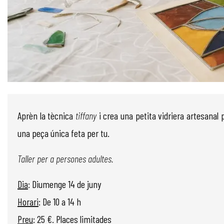
Diapositiva 1 de 1
Aprèn la tècnica
tiffany
i crea una petita vidriera artesanal p
una peça única feta per tu.
Taller per a persones adultes.
Dia
: Diumenge 14 de juny
Horari
: De 10 a 14 h
Preu
: 25 €. Places limitades