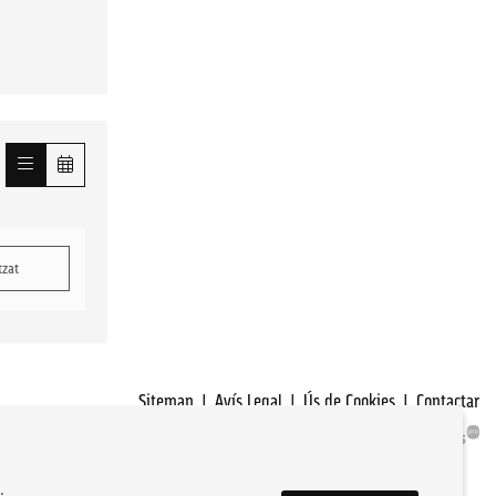
tzat
Sitemap
|
Avís Legal
|
Ús de Cookies
|
Contactar