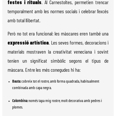
festes i rituals
. Al Carnestoltes, permetien trencar 
temporalment amb les normes socials i celebrar l’excés 
amb total llibertat.
Però no tot era funcional: les màscares eren també una 
expressió artística
. Les seves formes, decoracions i 
materials mostraven la creativitat veneciana i sovint 
tenien un significat simbòlic segons el tipus de 
màscara. Entre les més conegudes hi ha:
Bauta:
 cobreix tot el rostre, amb forma quadrada, habitualment 
combinada amb capa negra.
Colombina:
 només tapa mig rostre, molt decorativa amb pedres i 
plomes.