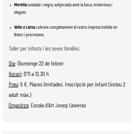
Moretta:
 ovalada i negra, subjectada amb la boca, misteriosa i 
elegant.
Volto o Larva:
 cobreix completament el rostre, imprescindible en 
festes i processons.
Taller per infants i les seves famílies.
Dia
: Diumenge 22 de febrer
Horari
: D'11 a 12.30 h
Preu
: 5 €. Places limitades. Inscripció per infant (inclou 2
adult màx.)
Organitza
: Escola d'Art Josep Lloveras