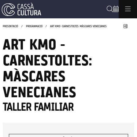
Cerca
Compa
PRESENTACIÓ
PROGRAMACIÓ
ART KM0 - CARNESTOLTES: MÀSCARES VENECIANES
ART KM0 -
CARNESTOLTES:
MÀSCARES
VENECIANES
TALLER FAMILIAR