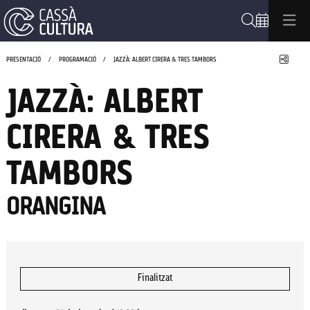
Cerca
Compa
PRESENTACIÓ
PROGRAMACIÓ
JAZZÀ: ALBERT CIRERA & TRES TAMBORS
JAZZÀ: ALBERT
CIRERA & TRES
TAMBORS
ORANGINA
Finalitzat