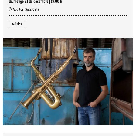
diumenge 21 de desembre
|
19:00 h
Auditori Sala Galà
Música
Diapositiva 1 de 1