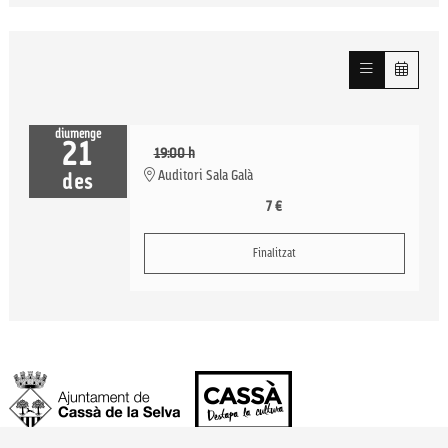
diumenge
21
19:00 h
Auditori Sala Galà
des
7 €
Finalitzat